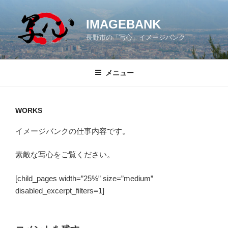
コ
ン
IMAGEBANK
テ
長野市の「写心」イメージバンク
ン
ツ
へ
メニュー
ス
キ
ッ
WORKS
プ
イメージバンクの仕事内容です。
素敵な写心をご覧ください。
[child_pages width=”25%” size=”medium”
disabled_excerpt_filters=1]